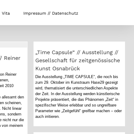
Vita
Impressum // Datenschutz
„Time Capsule“ // Ausstellung //
/ Reiner
Gesellschaft für zeitgenössische
Kunst Osnabrück
„Time Capsule“ // Ausstellung //
/ Reiner
Gesellschaft für zeitgenössische
Kunst Osnabrück
von Reiner
Die Ausstellung „TIME CAPSULE“, die noch bis
fenen,
zum 29. Oktober im Kunstraum Hase29 gezeigt
eit 2010
wird, thematisiert die unterschiedlichen Aspekte
der Zeit. In der Ausstellung werden künstlerische
e allesamt den
Projekte präsentiert, die das Phänomen „Zeit“ in
en scheinen,
speziﬁscher Weise erlebbar und so ungreifbare
 Nicht linear
Parameter wie „Zeitgefühl“ greifbar machen – oder
lens, sondern
auch irritieren.
e nicht nur die
ch von meinem
Künstlerbuch // 15.11. 2013-14