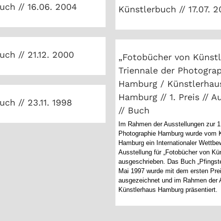
uch // 16.06. 2004
Künstlerbuch // 17.07. 
„Fotobücher von Künstle
Triennale der Photog
lerbuch // 21.12. 2000
Hamburg / Künstle
Hamburg // 1. Preis
uch // 21.12. 2000
„Fotobücher von Künstle
Ausstellung // Bu
Triennale der Photogra
Hamburg / Künstlerhau
lerbuch // 23.11. 1998
Hamburg // 1. Preis // A
ch // 23.11. 1998
// Buch
Im Rahmen der Ausstellungen zur 1.
Photographie Hamburg wurde vom K
Hamburg ein Internationaler Wettbe
Ausstellung für „Fotobücher von Kün
ausgeschrieben. Das Buch „Pfingst
Mai 1997 wurde mit dem ersten Pre
ausgezeichnet und im Rahmen der 
Künstlerhaus Hamburg präsentiert.