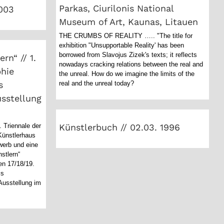
Parkas, Ciurilonis National
2003
rn“ // 1.
Museum of Art, Kaunas, Litauen
raphie
THE CRUMBS OF REALITY ….. "The title for
rhaus
exhibition "Unsupportable Reality' has been
 //
borrowed from Slavojus Zizek's texts; it reflects
rn“ // 1.
nowadays cracking relations between the real and
ch
phie
the unreal. How do we imagine the limits of the
s
real and the unreal today?
usstellung
Künstlerbuch // 02.03. 1996
 Triennale der
Künstlerbuch // 02.03. 1996
ünstlerhaus
werb und eine
stlern“
en 17/18/19.
is
Ausstellung im