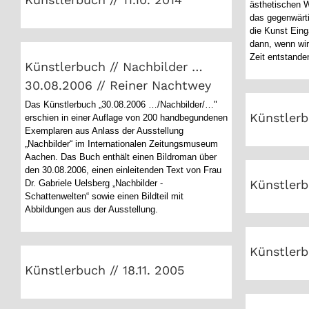
ästhetischen W
das gegenwärtig
die Kunst Eing
Künstlerbuch // Nachbilder …
dann, wenn wir
30.08.2006 // Reiner Nachtwey
Zeit entstande
Künstlerbuch // Nachbilder …
30.08.2006 // Reiner Nachtwey
Künst
Das Künstlerbuch „30.08.2006 …/Nachbilder/…"
Künstlerbu
erschien in einer Auflage von 200 handbegundenen
Exemplaren aus Anlass der Ausstellung
„Nachbilder“ im Internationalen Zeitungsmuseum
Aachen. Das Buch enthält einen Bildroman über
Künstle
den 30.08.2006, einen einleitenden Text von Frau
Künstlerb
Dr. Gabriele Uelsberg „Nachbilder -
Schattenwelten“ sowie einen Bildteil mit
Abbildungen aus der Ausstellung.
Künst
Künstlerbuch // 18.11. 2005
Künstlerb
Künstlerbuch // 18.11. 2005
Künst