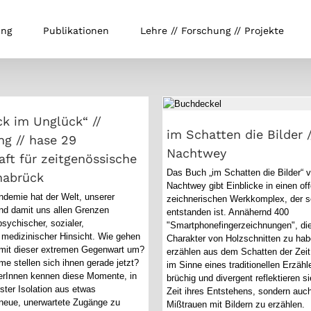
ung
Publikationen
Lehre // Forschung // Projekte
Glück im Unglück“ //
stellung // hase 29
im Schatten die Bilder /
haft für zeitgenössische
Nachtwey
k im Unglück“ //
Kunst Osnabrück
im Schatten die Bilder /
ng // hase 29
Nachtwey
aft für zeitgenössische
Das Buch „im Schatten die Bilder“ 
nabrück
Nachtwey gibt Einblicke in einen of
demie hat der Welt, unserer
zeichnerischen Werkkomplex, der s
nd damit uns allen Grenzen
entstanden ist. Annähernd 400
psychischer, sozialer,
"Smartphonefingerzeichnungen", di
medizinischer Hinsicht. Wie gehen
Charakter von Holzschnitten zu hab
 mit dieser extremen Gegenwart um?
erzählen aus dem Schatten der Zeit.
e stellen sich ihnen gerade jetzt?
im Sinne eines traditionellen Erzäh
erInnen kennen diese Momente, in
brüchig und divergent reflektieren si
ster Isolation aus etwas
Zeit ihres Entstehens, sondern au
eue, unerwartete Zugänge zu
Mißtrauen mit Bildern zu erzählen.