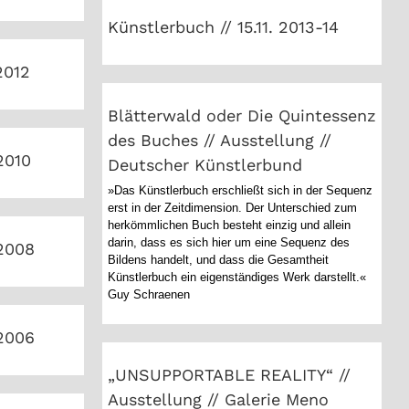
Künstlerbuch // 15.11. 2013-14
. 2012
Blätterwald oder Die
2012
Quintessenz des Buches //
Ausstellung // Deutscher
Blätterwald oder Die Quintessenz
Künstlerbund
. 2010
des Buches // Ausstellung //
2010
Deutscher Künstlerbund
»Das Künstlerbuch erschließt sich in der Sequenz
erst in der Zeitdimension. Der Unterschied zum
. 2008
herkömmlichen Buch besteht einzig und allein
darin, dass es sich hier um eine Sequenz des
 2008
Bildens handelt, und dass die Gesamtheit
Künstlerbuch ein eigenständiges Werk darstellt.«
Guy Schraenen
. 2006
„UNSUPPORTABLE REALITY“ //
Ausstellung // Galerie Meno
 2006
Parkas, Ciurilonis National
„UNSUPPORTABLE REALITY“ //
Museum of Art, Kaunas, Litauen
. 2003
Ausstellung // Galerie Meno