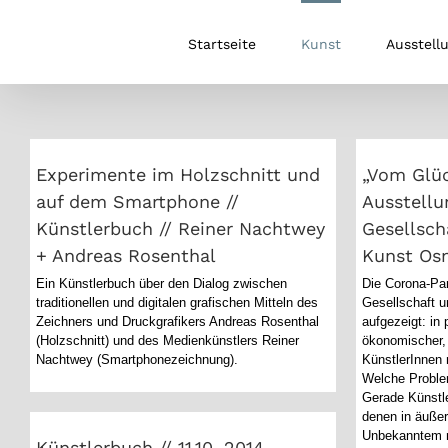
Zum
Inhalt
Startseite
Kunst
Ausstell
springen
Experimente im Holzschnitt und
„Vom 
auf dem Smartphone //
Aus
Künstlerbuch // Reiner
Gesellsc
Experimente im Holzschnitt und
„Vom Glüc
Nachtwey + Andreas Rosenthal
auf dem Smartphone //
Ausstellu
Künstlerbuch // Reiner Nachtwey
Gesellsch
+ Andreas Rosenthal
Kunst Os
Ein Künstlerbuch über den Dialog zwischen
Die Corona-Pan
traditionellen und digitalen grafischen Mitteln des
Gesellschaft u
Zeichners und Druckgrafikers Andreas Rosenthal
aufgezeigt: in 
(Holzschnitt) und des Medienkünstlers Reiner
ökonomischer, 
Nachtwey (Smartphonezeichnung).
KünstlerInnen
Welche Problem
Gerade Künstl
Künstlerbuch // 11.10. 2014
denen in äußer
Unbekanntem n
Künstlerbuch // 11.10. 2014