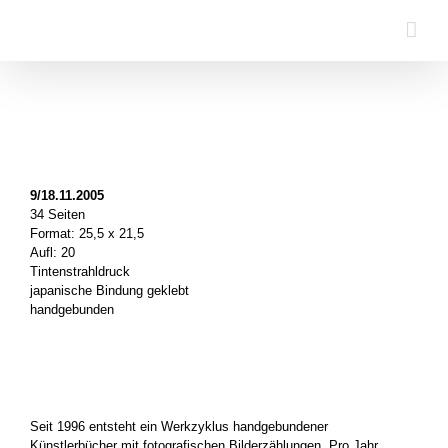
Zum
Inhalt
springen
9/18.11.2005
34 Seiten
Format: 25,5 x 21,5
Aufl: 20
Tintenstrahldruck
japanische Bindung geklebt
handgebunden
.
.
Seit 1996 entsteht ein Werkzyklus handgebundener
Künstlerbücher mit fotografischen Bilderzählungen. Pro Jahr