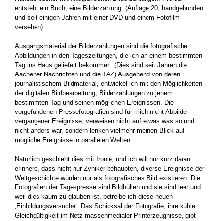
entsteht ein Buch, eine Bilderzählung. (Auflage 20, handgebunden
und seit einigen Jahren mit einer DVD und einem Fotofilm
versehen)
Ausgangsmaterial der Bilderzählungen sind die fotografische
Abbildungen in den Tageszeitungen, die ich an einem bestimmten
Tag ins Haus geliefert bekommen. (Dies sind seit Jahren die
Aachener Nachrichten und die TAZ) Ausgehend von deren
journalistischem Bildmaterial, entwickel ich mit den Möglichkeiten
der digitalen Bildbearbeitung, Bilderzählungen zu jenem
bestimmten Tag und seinen möglichen Ereignissen. Die
vorgefundenen Pressefotografien sind für mich nicht Abbilder
vergangener Ereignisse, verweisen nicht auf etwas was so und
nicht anders war, sondern lenken vielmehr meinen Blick auf
mögliche Ereignisse in parallelen Welten.
Natürlich geschieht dies mit Ironie, und ich will nur kurz daran
erinnere, dass nicht nur Zyniker behaupten, diverse Ereignisse der
Weltgeschichte würden nur als fotografisches Bild existieren. Die
Fotografien der Tagespresse sind Bildhüllen und sie sind leer und
weil dies kaum zu glauben ist, betreibe ich diese neuen
‚Einbildungsversuche‘. Das Schicksal der Fotografie, ihre kühle
Gleichgültigkeit im Netz massenmedialer Printerzeugnisse, gibt