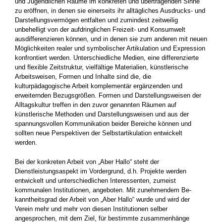
und Jugendlichen Räume im konkreten und übertragenden Sinne
zu eröffnen, in denen sie einerseits ihr alltägliches Aus­drucks- und
Darstellungsvermögen entfalten und zumindest zeitweilig
unbehelligt von der aufdringlichen Freizeit- und Konsumwelt
ausdifferenzieren können, und in denen sie zum ande­ren mit neuen
Möglichkeiten realer und symboli­scher Artikulation und Expression
konfrontiert werden. Unterschiedliche Medien, eine differen­zierte
und flexible Zeitstruktur, vielfältige Mate­rialien, künstlerische
Arbeitsweisen, Formen und Inhalte sind die, die
kulturpädagogische Arbeit komplementär ergänzenden und
erweiternden Bezugsgrößen. Formen und Darstellungsweisen der
Alltagskultur treffen in den zuvor genannten Räumen auf
künstlerische Methoden und Dar­stellungsweisen und aus der
spannungsvollen Kommunikation beider Bereiche können und
sollten neue Perspektiven der Selbstartikulation entwickelt
werden.
Bei der konkreten Arbeit von „Aber Hallo“ steht der
Dienstleistungsaspekt im Vordergrund, d.h. Projekte werden
entwickelt und unterschied­lichen Interessenten, zumeist
kommunalen Insti­tutionen, angeboten. Mit zunehmendem Be­
kanntheitsgrad der Arbeit von „Aber Hallo“ wur­de und wird der
Verein mehr und mehr von die­sen Institutionen selber
angesprochen, mit dem Ziel, für bestimmte zusammenhänge