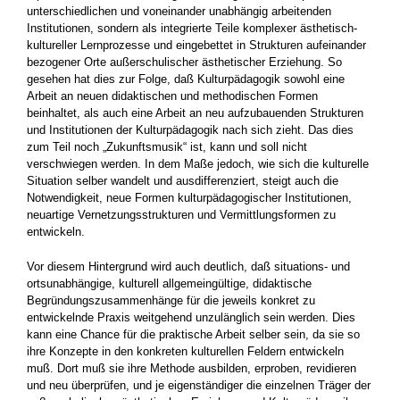
unterschiedlichen und vonein­ander unabhängig arbeitenden
Institutionen, sondern als integrierte Teile komplexer ästhe­tisch-
kultureller Lernprozesse und eingebettet in Strukturen aufeinander
bezogener Orte außer­schulischer ästhetischer Erziehung. So
gesehen hat dies zur Folge, daß Kulturpädagogik sowohl eine
Arbeit an neuen didaktischen und methodi­schen Formen
beinhaltet, als auch eine Arbeit an neu aufzubauenden Strukturen
und Institutio­nen der Kulturpädagogik nach sich zieht. Das dies
zum Teil noch „Zukunftsmusik“ ist, kann und soll nicht
verschwiegen werden. In dem Ma­ße jedoch, wie sich die kulturelle
Situation selber wandelt und ausdifferenziert, steigt auch die
Notwendigkeit, neue Formen kulturpädagogi­scher Institutionen,
neuartige Vernetzungsstruk­turen und Vermittlungsformen zu
entwickeln.
Vor diesem Hintergrund wird auch deutlich, daß situations- und
ortsunabhängige, kulturell allge­meingültige, didaktische
Begründungszusammenhänge für die jeweils konkret zu
entwickelnde Praxis weitgehend unzulänglich sein wer­den. Dies
kann eine Chance für die praktische Arbeit selber sein, da sie so
ihre Konzepte in den konkreten kulturellen Feldern entwickeln
muß. Dort muß sie ihre Methode ausbilden, erproben, revidieren
und neu überprüfen, und je eigen­ständiger die einzelnen Träger der