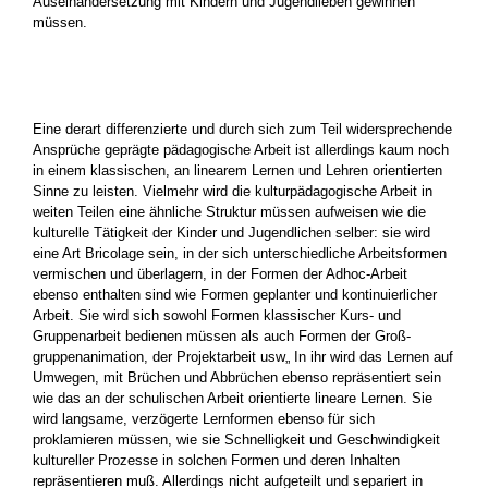
Auseinander­setzung mit Kindern und Jugendlieben gewin­nen
müssen.
Eine derart differenzierte und durch sich zum Teil widersprechende
Ansprüche geprägte pä­dagogische Arbeit ist allerdings kaum noch
in einem klassischen, an linearem Lernen und Leh­ren orientierten
Sinne zu leisten. Vielmehr wird die kulturpädagogische Arbeit in
weiten Teilen eine ähnliche Struktur müssen aufweisen wie die
kulturelle Tätigkeit der Kinder und Jugendlichen selber: sie wird
eine Art Bricolage sein, in der sich unterschiedliche Arbeitsformen
vermischen und überlagern, in der Formen der Adhoc-Arbeit
ebenso enthalten sind wie Formen geplanter und kontinuierlicher
Arbeit. Sie wird sich sowohl Formen klassischer Kurs- und
Gruppenarbeit bedienen müssen als auch Formen der Groß­
gruppenanimation, der Projektarbeit usw„ In ihr wird das Lernen auf
Umwegen, mit Brüchen und Abbrüchen ebenso repräsentiert sein
wie das an der schulischen Arbeit orientierte lineare Lernen. Sie
wird langsame, verzögerte Lernformen eben­so für sich
proklamieren müssen, wie sie Schnelligkeit und Geschwindigkeit
kultureller Prozesse in solchen Formen und deren Inhalten
repräsentieren muß. Allerdings nicht aufgeteilt und separiert in