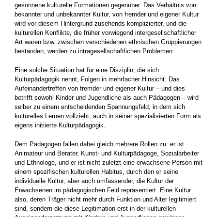
gesonnene kulturelle Formatio­nen gegenüber. Das Verhältnis von
bekannter und unbekannter Kultur, von fremder und eige­ner Kultur
wird vor diesem Hintergrund zusehends komplizierter, und die
kulturellen Kon­flikte, die früher vorwiegend intergesellschaftli­cher
Art waren bzw. zwischen verschiedenen ethnischen Gruppierungen
bestanden, werden zu intragesellschaftlichen Problemen.
Eine solche Situation hat für eine Disziplin, die sich
Kulturpädagogik nennt, Folgen in mehrfa­cher Hinsicht. Das
Aufeinandertreffen von frem­der und eigener Kultur – und dies
betrifft sowohl Kinder und Jugendliche als auch Pädagogen – wird
selber zu einem entscheidenden Span­nungsfeld, in dem sich
kulturelles Lernen voll­zieht, auch in seiner spezialisierten Form als
eigens initiierte Kulturpädagogik.
Dem Pädagogen fallen dabei gleich mehrere Rollen zu: er ist
Animateur und Berater, Kunst­- und Kulturpädagoge, Sozialarbeiter
und Ethno­loge, und er ist nicht zuletzt eine erwachsene Person mit
einem spezifischen kulturellen Habi­tus, durch den er seine
individuelle Kultur, aber auch umfassender, die Kultur der
Erwachsenen im pädagogischen Feld repräsentiert. Eine Kul­tur
also, deren Träger nicht mehr durch Funktion und Alter legitimiert
sind, sondern die diese Le­gitimation erst in der kulturellen