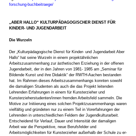
forschung-buchbeitraege/
„ABER HALLO“ KULTURPÄDAGOGISCHER DIENST FÜR
KINDER- ­UND JUGENDARBEIT
Die Wurzeln
Der „Kulturpädagogische Dienst für Kinder- und Jugendarbeit Aber
Hallo“ hat seine Wurzeln in einem projektähnlichen
Arbeitszusammenhang zur ästhetischen Erziehung in der offenen
Ju­gendarbeit, der in den Jahren von 1981- 1985 am „Seminar für
Bildende Kunst und ihre Didaktik“ der RWTH-Aachen bestanden
hat. Im Rahmen dieses Arbeitszusammenhangs konnten sowohl
die damaligen Studenten als auch die das Projekt leitenden
Lehrenden Erfahrungen in einem für Kunsterzieher und
Kunsterzieherstu­denten/innen fremden Arbeitsfeld sammeln. Die
Motive zur Initiierung eines solchen Projekt­zusammenhangs waren
vielfältig und gründeten nur zu einem Teil in Vorerfahrungen der
Lehren­den in unterschiedlichen Feldern der Jugendkul­turarbeit.
Entscheidend für Verlauf, Dauer und Intensität der damaligen
Arbeit war die Perspek­tive, neue Berufsfelder und
Arbeitsmöglichkeiten für Kunsterzieher außerhalb der Schule zu er­