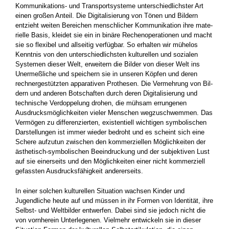
Kommuni­kations- und Transportsysteme unterschiedlich­ster Art
einen großen Anteil. Die Digitalisierung von Tönen und Bildern
entzieht weiten Berei­chen menschlicher Kommunikation ihre mate­
rielle Basis, kleidet sie ein in binäre Rechenope­rationen und macht
sie so flexibel und allseitig verfügbar. So erhalten wir mühelos
Kenntnis von den unterschiedlichsten kulturellen und sozialen
Systemen dieser Welt, erweitern die Bilder von dieser Welt ins
Unermeßliche und speichern sie in unseren Köpfen und deren
rechnergestützten apparativen Prothesen. Die Vermehrung von Bil­
dern und anderen Botschaften durch deren Digi­talisierung und
technische Verdoppelung dro­hen, die mühsam errungenen
Ausdrucksmög­lichkeiten vieler Menschen wegzuschwemmen. Das
Vermögen zu differenzierten, existentiell wichtigen symbolischen
Darstellungen ist immer wieder bedroht und es scheint sich eine
Schere aufzutun zwischen den kommerziellen Möglich­keiten der
ästhetisch-symbolischen Beeindruckung und der subjektiven Lust
auf sie einerseits und den Möglichkeiten einer nicht kommerziell
gefassten Ausdrucksfähigkeit andererseits.
In einer solchen kulturellen Situation wachsen Kinder und
Jugendliche heute auf und müssen in ihr Formen von Identität, ihre
Selbst- und Weltbilder entwerfen. Dabei sind sie jedoch nicht die
von vornherein Unterlegenen. Vielmehr ent­wickeln sie in dieser