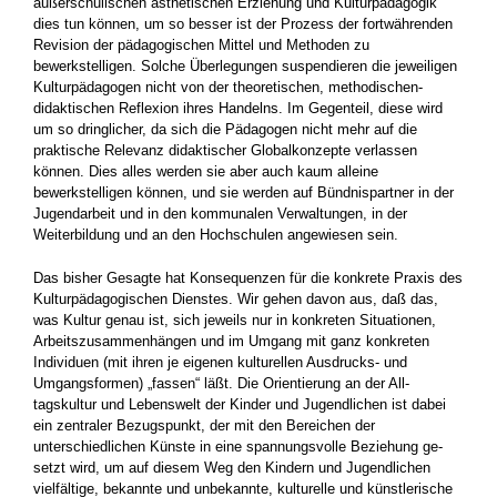
außerschuli­schen ästhetischen Erziehung und Kulturpäda­gogik
dies tun können, um so besser ist der Pro­zess der fortwährenden
Revision der pädagogi­schen Mittel und Methoden zu
bewerkstelligen. Solche Überlegungen suspendieren die jeweili­gen
Kulturpädagogen nicht von der theoreti­schen, methodischen-
didaktischen Reflexion ih­res Handelns. Im Gegenteil, diese wird
um so dringlicher, da sich die Pädagogen nicht mehr auf die
praktische Relevanz didaktischer Global­konzepte verlassen
können. Dies alles werden sie aber auch kaum alleine
bewerkstelligen kön­nen, und sie werden auf Bündnispartner in der
Jugendarbeit und in den kommunalen Verwal­tungen, in der
Weiterbildung und an den Hoch­schulen angewiesen sein.
Das bisher Gesagte hat Konsequenzen für die konkrete Praxis des
Kulturpädagogischen Dien­stes. Wir gehen davon aus, daß das,
was Kultur genau ist, sich jeweils nur in konkreten Situatio­nen,
Arbeitszusammenhängen und im Umgang mit ganz konkreten
Individuen (mit ihren je eige­nen kulturellen Ausdrucks- und
Umgangsfor­men) „fassen“ läßt. Die Orientierung an der All­
tagskultur und Lebenswelt der Kinder und Ju­gendlichen ist dabei
ein zentraler Bezugspunkt, der mit den Bereichen der
unterschiedlichen Künste in eine spannungsvolle Beziehung ge­
setzt wird, um auf diesem Weg den Kindern und Jugendlichen
vielfältige, bekannte und unbe­kannte, kulturelle und künstlerische