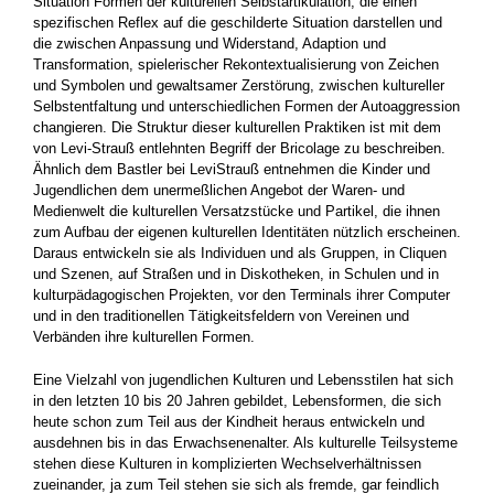
Situation Formen der kultu­rellen Selbstartikulation, die einen
spezifischen Reflex auf die geschilderte Situation darstellen und
die zwischen Anpassung und Widerstand, Adaption und
Transformation, spielerischer Re­kontextualisierung von Zeichen
und Symbolen und gewaltsamer Zerstörung, zwischen kulturel­ler
Selbstentfaltung und unterschiedlichen For­men der Autoaggression
changieren. Die Struk­tur dieser kulturellen Praktiken ist mit dem
von Levi-Strauß entlehnten Begriff der Bricolage zu beschreiben.
Ähnlich dem Bastler bei Levi­Strauß entnehmen die Kinder und
Jugendlichen dem unermeßlichen Angebot der Waren- und
Medienwelt die kulturellen Versatzstücke und Partikel, die ihnen
zum Aufbau der eigenen kul­turellen Identitäten nützlich erscheinen.
Daraus entwickeln sie als Individuen und als Gruppen, in Cliquen
und Szenen, auf Straßen und in Disko­theken, in Schulen und in
kulturpädagogischen Projekten, vor den Terminals ihrer Computer
und in den traditionellen Tätigkeitsfeldern von Vereinen und
Verbänden ihre kulturellen For­men.
Eine Vielzahl von jugendlichen Kulturen und Le­bensstilen hat sich
in den letzten 10 bis 20 Jah­ren gebildet, Lebensformen, die sich
heute schon zum Teil aus der Kindheit heraus entwic­keln und
ausdehnen bis in das Erwachsenenal­ter. Als kulturelle Teilsysteme
stehen diese
Kulturen in komplizierten Wechselverhältnissen
zueinander, ja zum Teil stehen sie sich als frem­de, gar feindlich