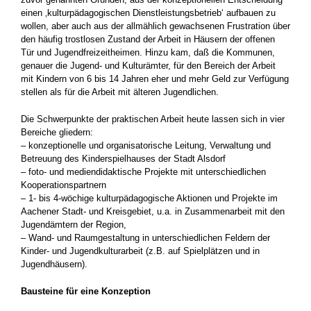
einen ‚kultur­pädagogischen Dienstleistungsbetrieb‘ aufbau­en zu
wollen, aber auch aus der allmählich ge­wachsenen Frustration über
den häufig trostlo­sen Zustand der Arbeit in Häusern der offenen
Tür und Jugendfreizeitheimen. Hinzu kam, daß die Kommunen,
genauer die Jugend- und Kul­turämter, für den Bereich der Arbeit
mit Kindern von 6 bis 14 Jahren eher und mehr Geld zur Ver­fügung
stellen als für die Arbeit mit älteren Ju­gendlichen.
Die Schwerpunkte der praktischen Arbeit heute lassen sich in vier
Bereiche gliedern:
– konzeptionelle und organisatorische Leitung, Verwaltung und
Betreuung des Kinderspiel­hauses der Stadt Alsdorf
– foto- und mediendidaktische Projekte mit un­terschiedlichen
Kooperationspartnern
– 1- bis 4-wöchige kulturpädagogische Aktio­nen und Projekte im
Aachener Stadt- und Kreisgebiet, u.a. in Zusammenarbeit mit den
Jugendämtern der Region,
– Wand- und Raumgestaltung in unterschied­lichen Feldern der
Kinder- und Jugendkultur­arbeit (z.B. auf Spielplätzen und in
Jugend­häusern).
Bausteine für eine Konzeption