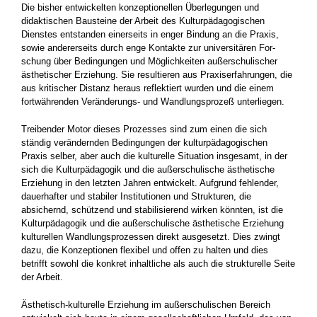
Die bisher entwickelten konzeptionellen Überle­gungen und
didaktischen Bausteine der Arbeit des Kulturpä­dagogischen
Dienstes entstanden einerseits in enger Bindung an die Praxis,
sowie andererseits durch enge Kontakte zur universitären For­
schung über Bedingungen und Möglichkeiten außerschulischer
ästhetischer Erziehung. Sie resultieren aus Praxiserfahrungen, die
aus kriti­scher Distanz heraus reflektiert wurden und die einem
fortwährenden Veränderungs- und Wand­lungsprozeß unterliegen.
Treibender Motor dieses Prozesses sind zum einen die sich
ständig verändernden Bedingun­gen der kulturpädagogischen
Praxis selber, aber auch die kulturelle Situation insgesamt, in der
sich die Kulturpädagogik und die außerschuli­sche ästhetische
Erziehung in den letzten Jah­ren entwickelt. Aufgrund fehlender,
dauerhafter und stabiler Institutionen und Strukturen, die
absichernd, schützend und stabilisierend wirken könnten, ist die
Kulturpädagogik und die außer­schulische ästhetische Erziehung
kulturellen Wandlungsprozessen direkt ausgesetzt. Dies zwingt
dazu, die Konzeptionen flexibel und offen zu halten und dies
betrifft sowohl die konkret in­haltliche als auch die strukturelle Seite
der Ar­beit.
Ästhetisch-kulturelle Erziehung im außerschuli­schen Bereich