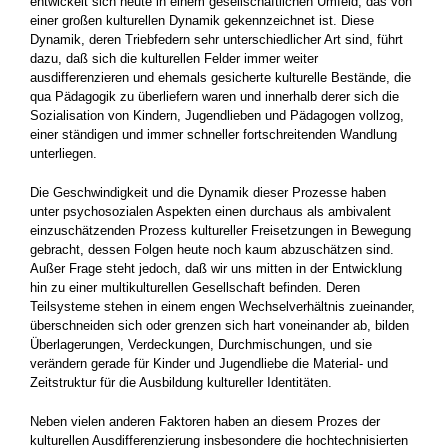
entwickelt sich heute in einem gesellschaftlichen Umfeld, das von
einer großen kulturellen Dynamik gekennzeichnet ist. Diese
Dynamik, deren Triebfedern sehr unterschied­licher Art sind, führt
dazu, daß sich die kulturel­len Felder immer weiter
ausdifferenzieren und ehemals gesicherte kulturelle Bestände, die
qua Pädagogik zu überliefern waren und innerhalb derer sich die
Sozialisation von Kindern, Ju­gendlieben und Pädagogen vollzog,
einer stän­digen und immer schneller fortschreitenden Wandlung
unterliegen.
Die Geschwindigkeit und die Dynamik dieser Prozesse haben
unter psychosozialen Aspekten einen durchaus als ambivalent
einzuschätzen­den Prozess kultureller Freisetzungen in Bewe­gung
gebracht, dessen Folgen heute noch kaum abzuschätzen sind.
Außer Frage steht je­doch, daß wir uns mitten in der Entwicklung
hin zu einer multikulturellen Gesellschaft befinden. Deren
Teilsysteme stehen in einem engen Wechselverhältnis zueinander,
überschneiden sich oder grenzen sich hart voneinander ab, bil­den
Überlagerungen, Verdeckungen, Durchmi­schungen, und sie
verändern gerade für Kinder und Jugendliebe die Material- und
Zeitstruktur für die Ausbildung kultureller Identitäten.
Neben vielen anderen Faktoren haben an die­sem Prozes der
kulturellen Ausdifferenzierung insbesondere die hochtechnisierten