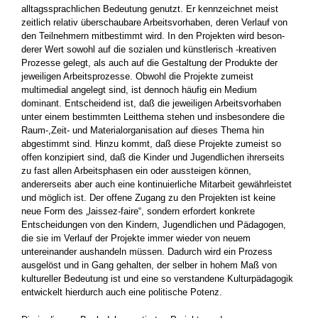
alltags­sprachlichen Bedeutung genutzt. Er kennzeich­net meist
zeitlich relativ überschaubare Arbeits­vorhaben, deren Verlauf von
den Teilnehmern mitbestimmt wird. In den Projekten wird beson­
derer Wert sowohl auf die sozialen und künstle­risch -kreativen
Prozesse gelegt, als auch auf die Gestaltung der Produkte der
jeweiligen Ar­beitsprozesse. Obwohl die Projekte zumeist
multimedial angelegt sind, ist dennoch häufig ein Medium
dominant. Entscheidend ist, daß die jeweiligen Arbeitsvorhaben
unter einem be­stimmten Leitthema stehen und insbesondere die
Raum-,Zeit- und Materialorganisation auf dieses Thema hin
abgestimmt sind. Hinzu kommt, daß diese Projekte zumeist so
offen konzipiert sind, daß die Kinder und Jugendli­chen ihrerseits
zu fast allen Arbeitsphasen ein­ oder aussteigen können,
andererseits aber auch eine kontinuierliche Mitarbeit gewährleistet
und möglich ist. Der offene Zugang zu den Projekten ist keine
neue Form des „laissez-faire“, sondern erfordert konkrete
Entscheidungen von den Kin­dern, Jugendlichen und Pädagogen,
die sie im Verlauf der Projekte immer wieder von neuem
untereinander aushandeln müssen. Dadurch wird ein Prozess
ausgelöst und in Gang gehalten, der selber in hohem Maß von
kultureller Bedeu­tung ist und eine so verstandene Kulturpädago­gik
entwickelt hierdurch auch eine politische Po­tenz.