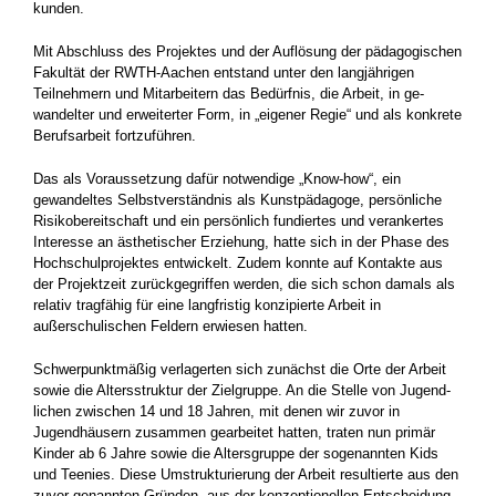
kunden.
Mit Abschluss des Projektes und der Auflösung der pädagogischen
Fakultät der RWTH-Aachen entstand unter den langjährigen
Teilnehmern und Mitarbeitern das Bedürfnis, die Arbeit, in ge­
wandelter und erweiterter Form, in „eigener Re­gie“ und als konkrete
Berufsarbeit fortzuführen.
Das als Voraussetzung dafür notwendige „Know-how“, ein
gewandeltes Selbstverständnis als Kunstpädagoge, persönliche
Risikobereitschaft und ein persönlich fundiertes und verankertes
Interesse an ästhetischer Erziehung, hatte sich in der Phase des
Hochschulprojektes entwickelt. Zudem konnte auf Kontakte aus
der Projektzeit zurückgegriffen werden, die sich schon damals als
relativ tragfähig für eine langfristig konzipier­te Arbeit in
außerschulischen Feldern erwiesen hatten.
Schwerpunktmäßig verlagerten sich zu­nächst die Orte der Arbeit
sowie die Altersstruk­tur der Zielgruppe. An die Stelle von Jugend­
lichen zwischen 14 und 18 Jahren, mit denen wir zuvor in
Jugendhäusern zusammen gearbeitet hatten, traten nun primär
Kinder ab 6 Jahre so­wie die Altersgruppe der sogenannten Kids
und Teenies. Diese Umstrukturierung der Arbeit re­sultierte aus den
zuvor genannten Gründen, aus der konzeptionellen Entscheidung