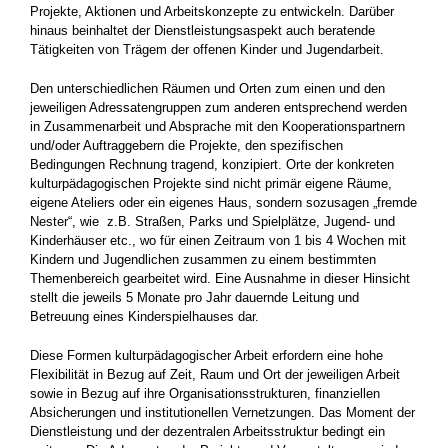
Projekte, Aktionen und Arbeitskonzepte zu entwickeln. Darüber
hinaus beinhaltet der Dienstleistungsas­pekt auch beratende
Tätigkeiten von Trägem der offenen Kinder und Jugendarbeit.
Den unterschiedlichen Räumen und Orten zum einen und den
jeweiligen Adressatengruppen zum anderen entsprechend werden
in Zusam­menarbeit und Absprache mit den Koopera­tionspartnern
und/oder Auftraggebern die Pro­jekte, den spezifischen
Bedingungen Rechnung tragend, konzipiert. Orte der konkreten
kultur­pädagogischen Projekte sind nicht primär eigene Räume,
eigene Ateliers oder ein eigenes Haus, sondern sozusagen „fremde
Nester“, wie
z.B. Straßen, Parks und Spielplätze, Jugend- ­und
Kinderhäuser etc., wo für einen Zeitraum von 1 bis 4 Wochen mit
Kindern und Jugendli­chen zusammen zu einem bestimmten
Themen­bereich gearbeitet wird. Eine Ausnahme in die­ser Hinsicht
stellt die jeweils 5 Monate pro Jahr dauernde Leitung und
Betreuung eines Kinder­spielhauses dar.
Diese Formen kulturpädagogischer Arbeit erfor­dern eine hohe
Flexibilität in Bezug auf Zeit, Raum und Ort der jeweiligen Arbeit
sowie in Be­zug auf ihre Organisationsstrukturen, finanziel­len
Absicherungen und institutionellen Vernet­zungen. Das Moment der
Dienstleistung und der dezentralen Arbeitsstruktur bedingt ein