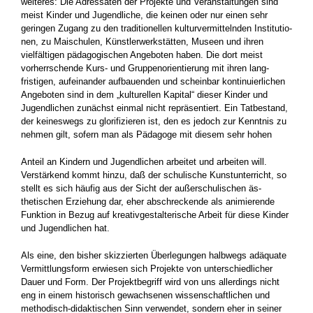
weiteres: Die Adressaten der Projekte und Veranstaltun­gen sind
meist Kinder und Jugendliche, die kei­nen oder nur einen sehr
geringen Zugang zu den traditionellen kulturvermittelnden Institutio­
nen, zu Maischulen, Künstlerwerkstätten, Mu­seen und ihren
vielfältigen pädagogischen An­geboten haben. Die dort meist
vorherrschende Kurs- und Gruppenorientierung mit ihren lang­
fristigen, aufeinander aufbauenden und schein­bar kontinuierlichen
Angeboten sind in dem „kulturellen Kapital“ dieser Kinder und
Jugend­lichen zunächst einmal nicht repräsentiert. Ein Tatbestand,
der keineswegs zu glorifizieren ist, den es jedoch zur Kenntnis zu
nehmen gilt, so­fern man als Pädagoge mit diesem sehr hohen
Anteil an Kindern und Jugendlichen arbeitet und arbeiten will.
Verstärkend kommt hinzu, daß der schulische Kunstunterricht, so
stellt es sich häufig aus der Sicht der außerschulischen äs­
thetischen Erziehung dar, eher abschreckende als animierende
Funktion in Bezug auf kreativ­gestalterische Arbeit für diese Kinder
und Ju­gendlichen hat.
Als eine, den bisher skizzierten Überlegungen halbwegs adäquate
Vermittlungsform erwiesen sich Projekte von unterschiedlicher
Dauer und Form. Der Projektbegriff wird von uns allerdings nicht
eng in einem historisch gewachsenen wis­senschaftlichen und
methodisch-didaktischen Sinn verwendet, sondern eher in seiner