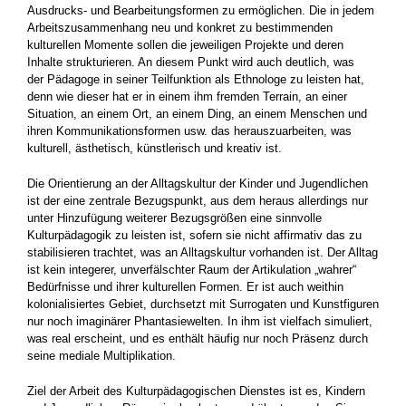
Ausdrucks- ­und Bearbeitungsformen zu ermöglichen. Die in jedem
Arbeitszusammenhang neu und konkret zu bestimmenden
kulturellen Momente sollen die jeweiligen Projekte und deren
Inhalte struk­turieren. An diesem Punkt wird auch deutlich, was
der Pädagoge in seiner Teilfunktion als Ethnologe zu leisten hat,
denn wie dieser hat er in einem ihm fremden Terrain, an einer
Situation, an einem Ort, an einem Ding, an einem Men­schen und
ihren Kommunikationsformen usw. das herauszuarbeiten, was
kulturell, ästhetisch, künstlerisch und kreativ ist.
Die Orientierung an der Alltagskultur der Kinder und Jugendlichen
ist der eine zentrale Bezugs­punkt, aus dem heraus allerdings nur
unter Hin­zufügung weiterer Bezugsgrößen eine sinnvolle
Kulturpädagogik zu leisten ist, sofern sie nicht affirmativ das zu
stabilisieren trachtet, was an Alltagskultur vorhanden ist. Der Alltag
ist kein in­tegerer, unverfälschter Raum der Artikulation „wahrer“
Bedürfnisse und ihrer kulturellen For­men. Er ist auch weithin
kolonialisiertes Gebiet, durchsetzt mit Surrogaten und Kunstfiguren
nur noch imaginärer Phantasiewelten. In ihm ist viel­fach simuliert,
was real erscheint, und es enthält häufig nur noch Präsenz durch
seine mediale Multiplikation.
Ziel der Arbeit des Kulturpädagogischen Dien­stes ist es, Kindern