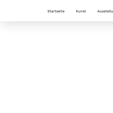
Zum
Inhalt
Startseite
Kunst
Ausstell
springen
.
.
.
.
.
.