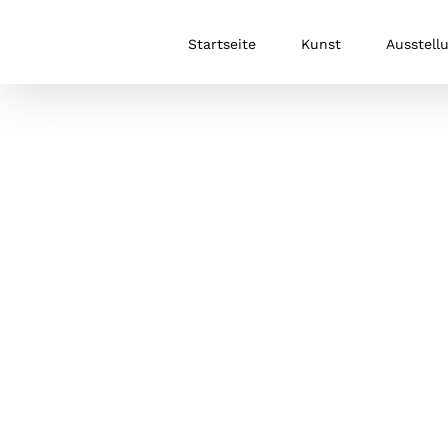
Zum
Inhalt
Startseite
Kunst
Ausstell
springen