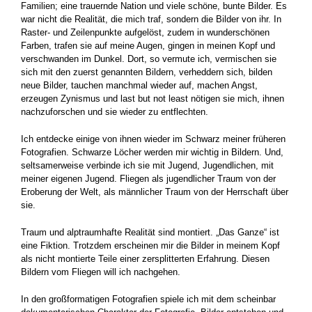
Familien; eine trauernde Nation und viele schöne, bunte Bilder. Es
war nicht die Realität, die mich traf, sondern die Bilder von ihr. In
Raster- und Zeilenpunkte aufgelöst, zudem in wunderschö­nen
Farben, trafen sie auf meine Augen, gingen in meinen Kopf und
verschwanden im Dunkel. Dort, so vermute ich, vermischen sie
sich mit den zuerst genannten Bildern, verheddern sich, bilden
neue Bilder, tauchen manchmal wieder auf, machen Angst,
erzeugen Zy­nismus und last but not least nötigen sie mich, ihnen
nachzufor­schen und sie wieder zu entflechten.
Ich entdecke einige von ihnen wieder im Schwarz meiner früheren
Fotografien. Schwarze Löcher werden mir wichtig in Bildern. Und,
seltsamerweise verbinde ich sie mit Jugend, Jugendlichen, mit
meiner eigenen Jugend. Fliegen als jugendlicher Traum von der
Eroberung der Welt, als männlicher Traum von der Herrschaft über
sie.
Traum und alptraumhafte Realität sind montiert. „Das Ganze“ ist
eine Fiktion. Trotzdem erscheinen mir die Bilder in meinem Kopf
als nicht montierte Teile einer zersplitterten Erfahrung. Diesen
Bildern vom Fliegen will ich nachgehen.
In den großformatigen Fotografien spiele ich mit dem scheinbar