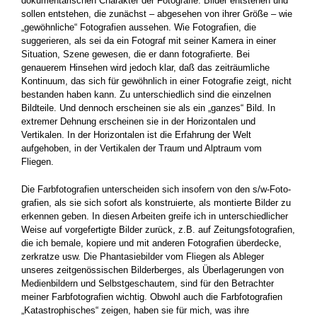
dokumentarischen Charakter der Fotografie. Bilder entstehen und
sollen entstehen, die zunächst – abgesehen von ihrer Größe – wie
„gewöhnliche“ Fotografien aussehen. Wie Fotografien, die
suggerie­ren, als sei da ein Fotograf mit seiner Kamera in einer
Situa­tion, Szene gewesen, die er dann fotografierte. Bei
genauerem Hinsehen wird jedoch klar, daß das zeiträumliche
Kontinuum, das sich für gewöhnlich in einer Fotografie zeigt, nicht
bestanden haben kann. Zu unterschiedlich sind die einzelnen
Bildteile. Und dennoch erscheinen sie als ein „ganzes“ Bild. In
extremer Dehnung erscheinen sie in der Horizontalen und
Vertikalen. In der Hori­zontalen ist die Erfahrung der Welt
aufgehoben, in der Vertikalen der Traum und Alptraum vom
Fliegen.
Die Farbfotografien unterscheiden sich insofern von den s/w-Foto­
grafien, als sie sich sofort als konstruierte, als montierte Bilder zu
erkennen geben. In diesen Arbeiten greife ich in unter­schiedlicher
Weise auf vorgefertigte Bilder zurück, z.B. auf Zei­tungsfotografien,
die ich bemale, kopiere und mit anderen Foto­grafien überdecke,
zerkratze usw. Die Phantasiebilder vom Flie­gen als Ableger
unseres zeitgenössischen Bilderberges, als Über­lagerungen von
Medienbildern und Selbstgeschautem, sind für den Betrachter
meiner Farbfotografien wichtig. Obwohl auch die Farb­fotografien
„Katastrophisches“ zeigen, haben sie für mich, was ihre