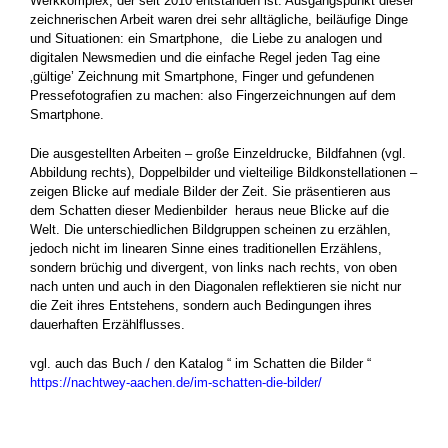
Werkkomplex, der seit 2010 entstanden ist. Ausgangspunkt dieser
zeichnerischen Arbeit waren drei sehr alltägliche, beiläufige Dinge
und Situationen: ein Smartphone,
die Liebe zu analogen und
digitalen Newsmedien und die einfache Regel jeden Tag eine
‚gültige’ Zeichnung mit Smartphone, Finger und gefundenen
Pressefotografien zu machen: also Fingerzeichnungen auf dem
Smartphone.
Die ausgestellten Arbeiten – große Einzeldrucke, Bildfahnen (vgl.
Abbildung rechts), Doppelbilder und vielteilige Bildkonstellationen –
zeigen Blicke auf mediale Bilder der Zeit. Sie präsentieren aus
dem Schatten dieser Medienbilder
heraus neue Blicke auf die
Welt. Die unterschiedlichen Bildgruppen scheinen zu erzählen,
jedoch nicht im linearen Sinne eines traditionellen Erzählens,
sondern brüchig und divergent, von links nach rechts, von oben
nach unten und auch in den Diagonalen reflektieren sie nicht nur
die Zeit ihres Entstehens, sondern auch Bedingungen ihres
dauerhaften Erzählflusses.
vgl. auch das Buch / den Katalog “ im Schatten die Bilder “
https://nachtwey-aachen.de/im-schatten-die-bilder/
.